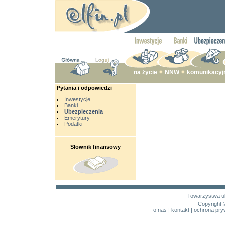
na życie
NNW
komunikacyj
Pytania i odpowiedzi
Inwestycje
Banki
Ubezpieczenia
Emerytury
Podatki
Słownik finansowy
Towarzystwa u
Copyright 
o nas
|
kontakt
|
ochrona pry