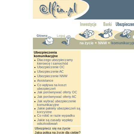
na życie
NNW
komunikacyj
Ubezpieczenia
komunikacyjne
Dlaczego ubezpieczamy
kierowcę i samochód
Ubezpieczenie OC
Ubezpieczenie AC
Ubezpieczenie NNW
Assistance
Co wpływa na koszt
ubezpieczeń
Jak porównywać oferty OC
Jak porównywać oferty AC
Jak wybrać ubezpieczenie
komunikacyjne
Jakie pakiety ubezpieczeń są
korzystne
Co robić w razie wypadku
Jakie są zasady wypłaty
odszkodowań
Ubezpiecz się na życie
Jaka polisa na życie dla ciebie?