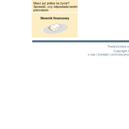
Masz już polisę na życie?
Sprawdź, czy odpowiada twoim
potrzebom
Słownik finansowy
Towarzystwa u
Copyright 
o nas
|
kontakt
|
ochrona pry