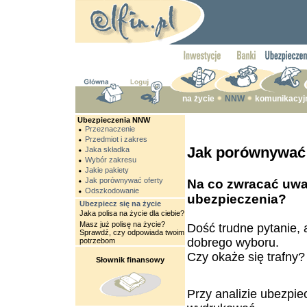
na życie
NNW
komunikacyj
Ubezpieczenia NNW
Przeznaczenie
Przedmiot i zakres
Jak porównywać 
Jaka składka
Wybór zakresu
Jakie pakiety
Jak porównywać oferty
Na co zwracać uwa
Odszkodowanie
ubezpieczenia?
Ubezpiecz się na życie
Jaka polisa na życie dla ciebie?
Masz już polisę na życie?
Dość trudne pytanie, 
Sprawdź, czy odpowiada twoim
dobrego wyboru.
potrzebom
Czy okaże się trafny
Słownik finansowy
Przy analizie ubezpie