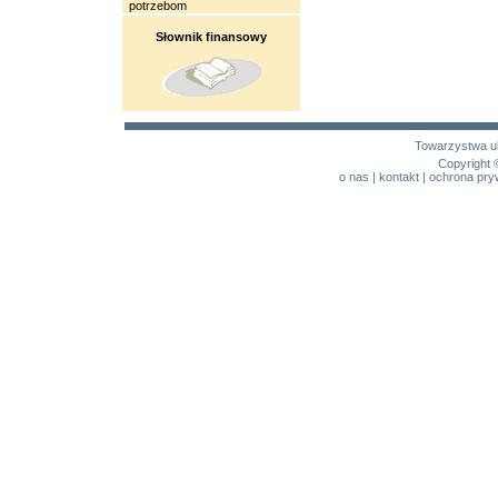
potrzebom
Słownik finansowy
Towarzystwa u
Copyright 
o nas
|
kontakt
|
ochrona pry