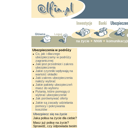
na życie
NNW
komunikacyj
Ubezpieczenia w podróży
Co, jak i dlaczego
ubezpieczamy w podróży
zagranicznej
Jaki jest przedmiot i zakres
ubezpieczenia
Jakie czynniki wpływają na
wartość składki
Jaki zakres ubezpieczenia
należy wybrać
Jakie pakiety ubezpieczeń
masz do wyboru
Pytania, które pomogą ci
wybrać ubezpieczenie
Jak porównywać oferty
Jakie są zasady udzielania
pomocy i pokrywania
kosztów
Ubezpiecz się na życie
Jaka polisa na życie dla ciebie?
Masz już polisę na życie?
Sprawdź, czy odpowiada twoim